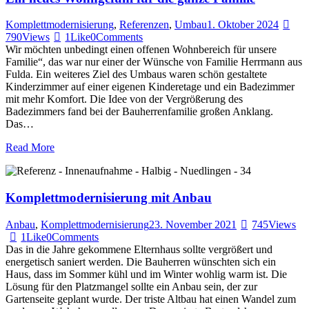
Komplettmodernisierung
,
Referenzen
,
Umbau
1. Oktober 2024
790
Views
1
Like
0
Comments
Wir möchten unbedingt einen offenen Wohnbereich für unsere
Familie“, das war nur einer der Wünsche von Familie Herrmann aus
Fulda. Ein weiteres Ziel des Umbaus waren schön gestaltete
Kinderzimmer auf einer eigenen Kinderetage und ein Badezimmer
mit mehr Komfort. Die Idee von der Vergrößerung des
Badezimmers fand bei der Bauherrenfamilie großen Anklang.
Das…
Read More
Komplettmodernisierung mit Anbau
Anbau
,
Komplettmodernisierung
23. November 2021
745
Views
1
Like
0
Comments
Das in die Jahre gekommene Elternhaus sollte vergrößert und
energetisch saniert werden. Die Bauherren wünschten sich ein
Haus, dass im Sommer kühl und im Winter wohlig warm ist. Die
Lösung für den Platzmangel sollte ein Anbau sein, der zur
Gartenseite geplant wurde. Der triste Altbau hat einen Wandel zum